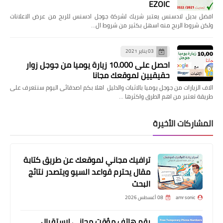
EZOIC
افضل بديل لادسنس يعتبر شريك لشركة جوجل ادسنس للربح من عرض الاعلانات
ولكن شروط الربح منه اسهل بكثير من شروط ال…
03 يناير 2021
احصل على 10.000 زيارة يوميا من جوجل زوار
حقيقيين لموقعك مجانا
الاف الزيارات من جوجل يوميا بالاثبات والدليل اهلا بكم اصدقائى اليوم سنتعرف على
طريقة تعتبر من اهم الطرق واكثرها …
المشاركات الأخيرة
ترافيك مجاني لموقعك عن طريق كتابة
مقال يحترم قواعد السيو ويتصدر نتائج
البحث
amr sonic
08 أغسطس 2026
رقم هاتف مؤقت مجانى لاستقبال