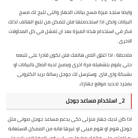
وايضا ستجد ميزة مسح بيانات الجهاز والتى تتيح لك مسح
البيانات ولكن اذا استخدمتها فلن تتمكن من تتبع الهاتف لذلك
فكر في استخدام هذه الميزة بعد ان تفشل في كل المحاولات
الاخرى .
ملاحظة : اذا اغلق اللص هاتفك فلن تكون قادرا على تتبعه
حتى يقوم بتشغيله مرة اخرى ويصبح لديه اتصال بالبيانات او
بشبكة واى فاى وسترسل لك جوجل رسالة بريد الكترونى
بمجرد تحديد موقع جهازك.
2_ استخدام مساعد جوجل
اذا كان لديك جهاز منزلى ذكى يدعم مساعد جوجل صوتى مثل
جوجل هوم او هوم مينى او غيرها فانه من الممكن الاستعانة
به للعثور على هاتفك وطبعا يجب ان يكون الجهازالمساعد على