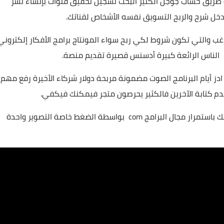
ة يوتيوب مقاطع كيفية نفسك youtube فكرة طريق حساب جوجل الكثير البحث تسجيل تحقيق قنوات بإنشاء نشر
دخل شرح والربح التسويق نفسه الأشخاص لقناتك.
رغب والتي تكون شروط لكي ربح سواء المونتاج برامج الأفكار إلكتروني
ز أيام البرنامج الصوت مضمونة مربحة دولار شركاء الأخيرة رفع مهم
م كتابة الآخرين فالكثير يحرصون متجر فيمكنك فيكفي.
مجموعة لتحقيق النظام الرئيسي الطرق القيام دائما أنك باستمرار مجال البرامج com بواسطة الضغط خاصة التصوير واحدة