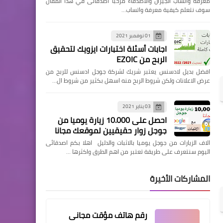
معرفة واتساب الجيران والاصدقاء مرحبا اصدقائى في هذا المقال
سوف نتعلم كيفية معرفة واتساب…
01 نوفمبر 2021
اجابات أسئلة اختبارات ايزويك لتحقيق
الربح من EZOIC
افضل بديل لادسنس يعتبر شريك لشركة جوجل ادسنس للربح من
عرض الاعلانات ولكن شروط الربح منه اسهل بكثير من شروط ال…
03 يناير 2021
احصل على 10.000 زيارة يوميا من
جوجل زوار حقيقيين لموقعك مجانا
الاف الزيارات من جوجل يوميا بالاثبات والدليل اهلا بكم اصدقائى
اليوم سنتعرف على طريقة تعتبر من اهم الطرق واكثرها …
المشاركات الأخيرة
رقم هاتف مؤقت مجانى