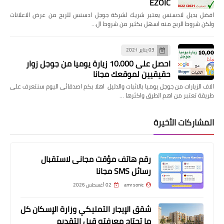
EZOIC
افضل بديل لادسنس يعتبر شريك لشركة جوجل ادسنس للربح من عرض الاعلانات
ولكن شروط الربح منه اسهل بكثير من شروط ال…
03 يناير 2021
احصل على 10.000 زيارة يوميا من جوجل زوار
حقيقيين لموقعك مجانا
الاف الزيارات من جوجل يوميا بالاثبات والدليل اهلا بكم اصدقائى اليوم سنتعرف على
طريقة تعتبر من اهم الطرق واكثرها …
المشاركات الأخيرة
رقم هاتف مؤقت مجانى لاستقبال
رسائل SMS مجانا
amr sonic
02 أغسطس 2026
شقق الإيجار التمليكي وزارة الإسكان كل
ما تحتاج معرفته قبل التقديم