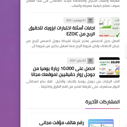
معرفة واتساب الجيران والاصدقاء مرحبا اصدقائى في هذا المقال
سوف نتعلم كيفية معرفة واتساب…
01 نوفمبر 2021
اجابات أسئلة اختبارات ايزويك لتحقيق
الربح من EZOIC
افضل بديل لادسنس يعتبر شريك لشركة جوجل ادسنس للربح من
عرض الاعلانات ولكن شروط الربح منه اسهل بكثير من شروط ال…
03 يناير 2021
احصل على 10.000 زيارة يوميا من
جوجل زوار حقيقيين لموقعك مجانا
الاف الزيارات من جوجل يوميا بالاثبات والدليل اهلا بكم اصدقائى
اليوم سنتعرف على طريقة تعتبر من اهم الطرق واكثرها …
المشاركات الأخيرة
رقم هاتف مؤقت مجانى