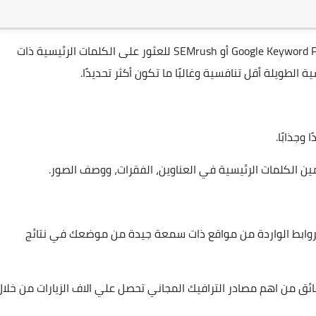
البحث عن الكلمات الرئيسية: استخدم أدوات مثل Google Keyword Planner أو SEMrush للعثور على الكلمات الرئيسية ذات
الطويلة أقل تنافسية وغالبًا ما تكون أكثر تحديدًا.
وجذابًا.
ن الكلمات الرئيسية في العناوين، الفقرات، ووصف الصور.
لروابط الواردة من مواقع ذات سمعة جيدة من موضعك في نتائج
ك مجاني حقيقي اروجانيك 100% في اقل من 5 دقائق من اهم مصادر الترافيك المجاني تحصل علي الاف الزيارات من خلا