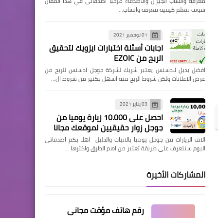
معرفة واتساب الجيران والاصدقاء مرحبا اصدقائى في هذا المقال
سوف نتعلم كيفية معرفة واتساب…
01 نوفمبر 2021
اجابات أسئلة اختبارات ايزويك لتحقيق
الربح من EZOIC
افضل بديل لادسنس يعتبر شريك لشركة جوجل ادسنس للربح من
عرض الاعلانات ولكن شروط الربح منه اسهل بكثير من شروط ال…
03 يناير 2021
احصل على 10.000 زيارة يوميا من
جوجل زوار حقيقيين لموقعك مجانا
الاف الزيارات من جوجل يوميا بالاثبات والدليل اهلا بكم اصدقائى
اليوم سنتعرف على طريقة تعتبر من اهم الطرق واكثرها …
المشاركات الأخيرة
رقم هاتف مؤقت مجانى