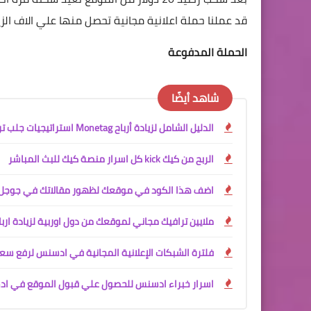
قد عملنا حملة اعلانية مجانية تحصل منها علي الاف الز
الحملة المدفوعة
شاهد أيضًا
الدليل الشامل لزيادة أرباح Monetag استراتيجيات جلب ترافيك ضخم لموقعك مجانا
الربح من كيك kick كل اسرار منصة كيك للبث المباشر
اضف هذا الكود في موقعك لظهور مقالاتك في جوجل ديسكفر cover
ملايين ترافيك مجاني لموقعك من دول اوربية لزيادة ار
فلترة الشبكات الإعلانية المجانية في ادسنس لرفع سعر ا
اسرار خبراء ادسنس للحصول علي قبول الموقع في ادسنس في ا