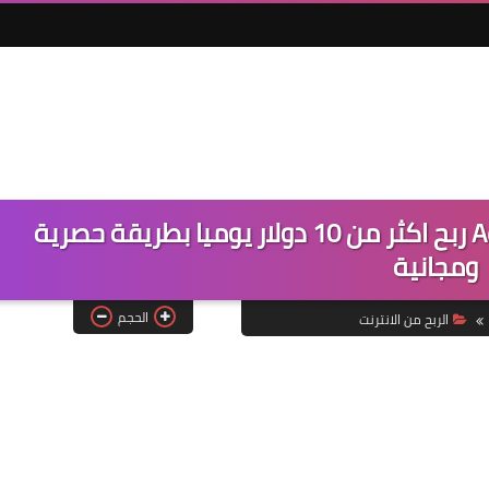
ترافيك اربيتراج لزيادة ارباح Adsterra ربح اكثر من 10 دولار يوميا بطريقة حصرية
ومجانية
الحجم
الربح من الانترنت